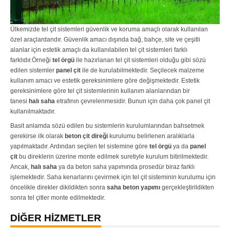
Ülkemizde tel çit sistemleri güvenlik ve koruma amaçlı olarak kullanılan
özel araçlardandır. Güvenlik amacı dışında bağ, bahçe, site ve çeşitli
alanlar için estetik amaçlı da kullanılabilen tel çit sistemleri farklı
farklıdır.Örneği
tel örgü
ile hazırlanan tel çit sistemleri olduğu gibi sözü
edilen sistemler
panel çit
ile de kurulabilmektedir. Seçilecek malzeme
kullanım amacı ve estetik gereksinimlere göre değişmektedir. Estetik
gereksinimlere göre tel çit sistemlerinin kullanım alanlarından bir
tanesi
halı saha
etrafının çevrelenmesidir. Bunun için daha çok panel çit
kullanılmaktadır.
Basit anlamda sözü edilen bu sistemlerin kurulumlarından bahsetmek
gerekirse ilk olarak
beton çit direği
kurulumu belirlenen aralıklarla
yapılmaktadır. Ardından seçilen tel sistemine göre
tel örgü
ya da
panel
çit
bu direklerin üzerine monte edilmek suretiyle kurulum bitirilmektedir.
Ancak,
halı saha
ya da beton saha yapımında prosedür biraz farklı
işlemektedir. Saha kenarlarını çevirmek için tel çit sisteminin kurulumu için
öncelikle direkler dikildikten sonra
saha beton yapımı
gerçekleştirildikten
sonra tel çitler monte edilmektedir.
DİĞER HİZMETLER