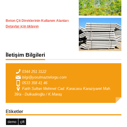
Beton Çit Direklerinin Kullanım Alanları
Detaylar için tıklayın
İletişim Bilgileri
0344 251 3122
bilgi@yorulmaztelorgu.com
0533 358 41 46
Fatih Sultan Mehmet Cad. Karacasu Karaziyaret Mah.
39/a - Dulkadiroğlu / K.Maraş
Etiketler
demo
çift