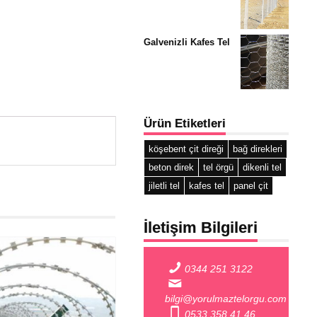
Galvenizli Kafes Tel
Ürün Etiketleri
köşebent çit direği
bağ direkleri
beton direk
tel örgü
dikenli tel
jiletli tel
kafes tel
panel çit
İletişim Bilgileri
0344 251 3122
bilgi@yorulmaztelorgu.com
0533 358 41 46