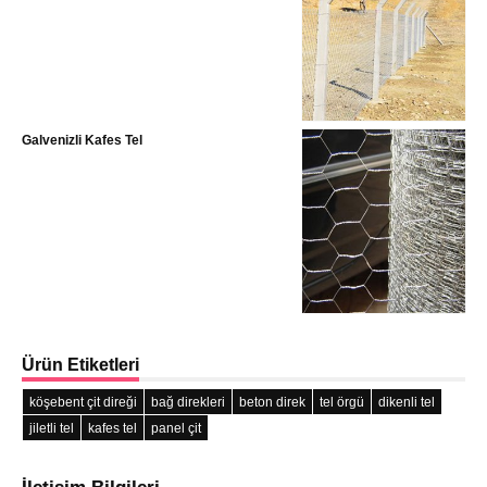
Galvenizli Kafes Tel
Ürün Etiketleri
köşebent çit direği
bağ direkleri
beton direk
tel örgü
dikenli tel
jiletli tel
kafes tel
panel çit